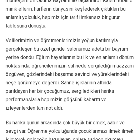
muhteşem bir Okuma Bayramı ile taçlandırdı. Kalem tutan o
minik ellerin, harflerin dünyasını keşfederek çıktıkları bu
anlamlı yolculuk, hepimiz için tarifi imkansız bir gurur
tablosuna dönüştü.
Velilerimizin ve öğretmenlerimizin yoğun katılımıyla
gerçekleşen bu özel günde, salonumuz adeta bir bayram
yerine döndü. Eğitim hayatlarının bu ilk ve en anlamlı dönüm
noktasında, öğrencilerimizin sahnede sergilediği muazzam
özgüven, gözlerindeki başarma sevinci ve yüreklerindeki
neşe görülmeye değerdi. Sahne ışıklarının altında
parıldayan her bir çocuğumuz, sergiledikleri harika
performanslarla hepimizin göğsünü kabarttı ve
izleyenlerden tam not aldı.
Bu harika günün arkasında çok büyük bir emek, sabır ve
sevgi var. Öğrenme yolculuğunda çocuklarımızı ilmek ilmek
işleyerek geleceğe hazırlayan, onlara sadece okumayı